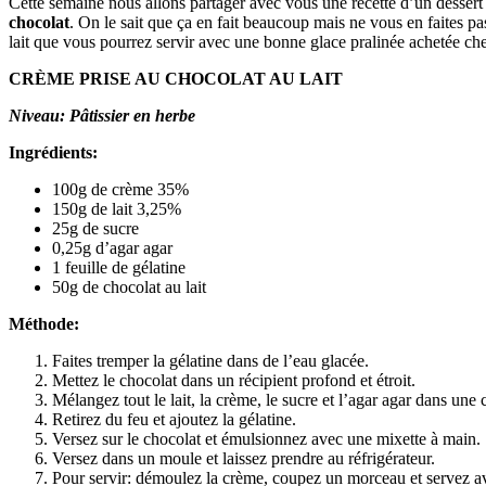
Cette semaine nous allons partager avec vous une recette d’un desser
chocolat
. On le sait que ça en fait beaucoup mais ne vous en faites pas
lait que vous pourrez servir avec une bonne glace pralinée achetée chez
CRÈME PRISE AU CHOCOLAT AU LAIT
Niveau: Pâtissier en herbe
Ingrédients:
100g de crème 35%
150g de lait 3,25%
25g de sucre
0,25g d’agar agar
1 feuille de gélatine
50g de chocolat au lait
Méthode:
Faites tremper la gélatine dans de l’eau glacée.
Mettez le chocolat dans un récipient profond et étroit.
Mélangez tout le lait, la crème, le sucre et l’agar agar dans une c
Retirez du feu et ajoutez la gélatine.
Versez sur le chocolat et émulsionnez avec une mixette à main.
Versez dans un moule et laissez prendre au réfrigérateur.
Pour servir: démoulez la crème, coupez un morceau et servez av