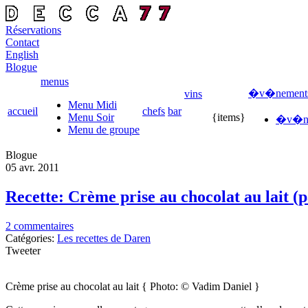
Réservations
Contact
English
Blogue
menus
�v�nement
vins
Menu Midi
accueil
chefs
bar
Menu Soir
{items}
�v�ne
Menu de groupe
Blogue
05 avr.
2011
Recette: Crème prise au chocolat au lait (p
2 commentaires
Catégories:
Les recettes de Daren
Tweeter
Crème prise au chocolat au lait { Photo: © Vadim Daniel }