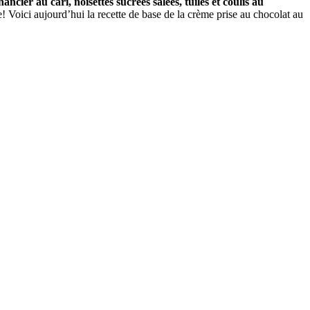
ancier au cari, noisettes sucrées salées, tuiles et coulis au
re! Voici aujourd’hui la recette de base de la crème prise au chocolat au