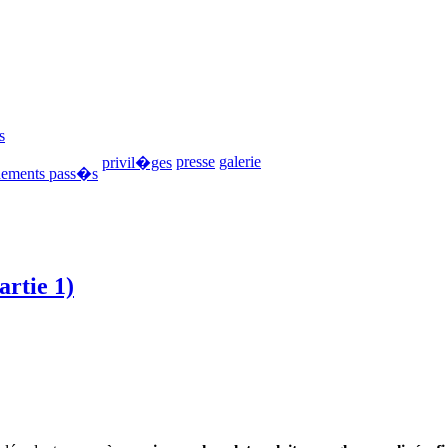
s
presse
galerie
privil�ges
ments pass�s
artie 1)