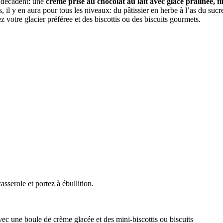
t décadent: une
crème prise au chocolat au lait avec glace pralinée, fin
, il y en aura pour tous les niveaux: du pâtissier en herbe à l’as du suc
 votre glacier préféree et des biscottis ou des biscuits gourmets.
asserole et portez à ébullition.
ec une boule de crème glacée et des mini-biscottis ou biscuits