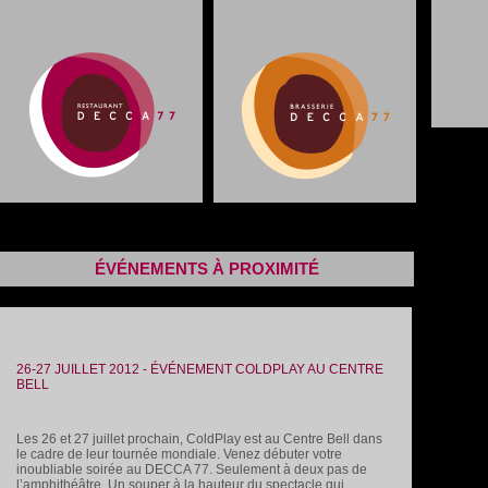
ÉVÉNEMENTS À PROXIMITÉ
26-27 JUILLET 2012 - ÉVÉNEMENT COLDPLAY AU CENTRE
BELL
Les 26 et 27 juillet prochain, ColdPlay est au Centre Bell dans
le cadre de leur tournée mondiale. Venez débuter votre
inoubliable soirée au DECCA 77. Seulement à deux pas de
l’amphithéâtre. Un souper à la hauteur du spectacle qui