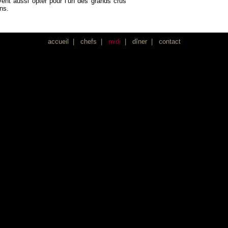
vent aussi opter pour l’un des grands crus
ins.
accueil
|
chefs
|
midi
|
dîner
|
contact