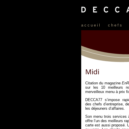
accueil
chefs
Midi
Citation du magazine
EnR
sur les 10 meilleurs n
merveilleux menu à prix f
DECCA77 s’impose rapid
des chefs d’entreprise, de
les déjeuners d’affaires.
Son menu trois services à 
offre l’un des meilleurs r
carte est aussi proposé. 