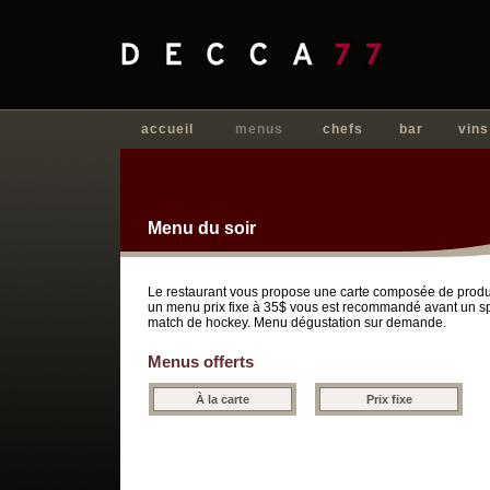
accueil
menus
chefs
bar
vins
Menu du soir
Le restaurant vous propose une carte composée de produ
un menu prix fixe à 35$ vous est recommandé avant un s
match de hockey. Menu dégustation sur demande.
Menus offerts
À la carte
Prix fixe