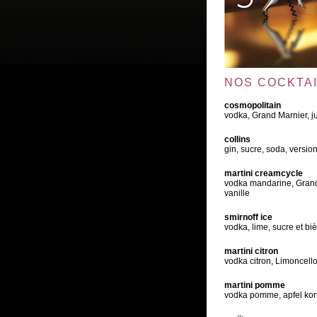
NOS COCKTA
cosmopolitain
vodka, Grand Marnier, j
collins
gin, sucre, soda, version
martini creamcycle
vodka mandarine, Grand 
vanille
smirnoff ice
vodka, lime, sucre et bi
martini citron
vodka citron, Limoncel
martini pomme
vodka pomme, apfel korn