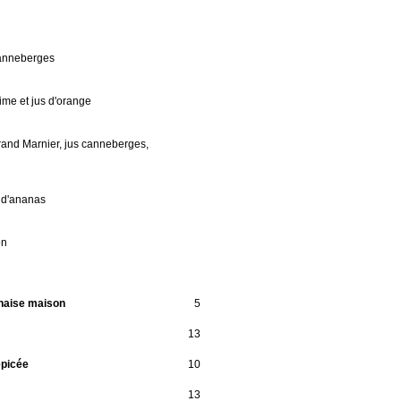
canneberges
lime et jus d'orange
and Marnier, jus canneberges,
 d'ananas
on
naise maison
5
13
épicée
10
13