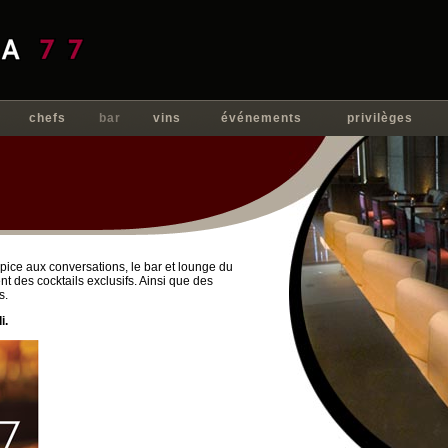
chefs
bar
vins
événements
privilèges
ce aux conversations, le bar et lounge du
t des cocktails exclusifs. Ainsi que des
s.
i.