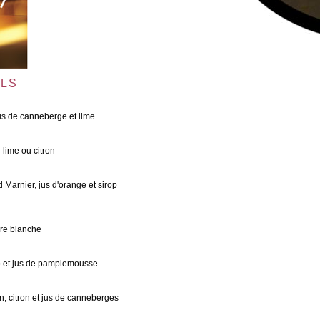
ILS
us de canneberge et lime
 lime ou citron
Marnier, jus d'orange et sirop
ère blanche
lo et jus de pamplemousse
, citron et jus de canneberges