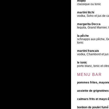
mojito
classique ou tonic
martini litchi
vodka, Soho et jus de 
margarita Decca
tequila, Grand Marnier, 
la pêche
schnapps aux pêche, Gr
tonic
martini francais
vodka, Chambord et jus
le tonic
porto blanc, tonic et citr
MENU BAR
pommes frites, mayon
assiette de grignotines
calmars frits et mayo 
bonbon de poulet fumé