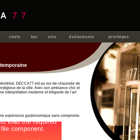
chefs
bar
vins
événements
privilèges
temporaine
e Montréal, DECCA77 est au rez-de-chaussée de
estigieux de la ville. Avec son ambiance chic et
e interprétation moderne et élégante de l’art
 une expérience gastronomique sans compromis