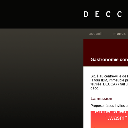
accueil
menus
Gastronomie con
Situé au centre-ville d
la tour IBM, immeuble pr
feutrée, DECCA77 fait un
déco.
La mission
Proposer à ses invités