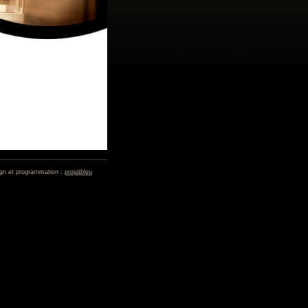
gn et programmation :
projetbleu