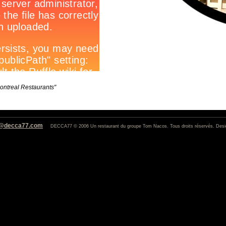
Montreal Restaurants"
o@decca77.com
DECCA77 © 2006 Un restaurant du groupe Tom Nacos. Tous droits réservés. Desi