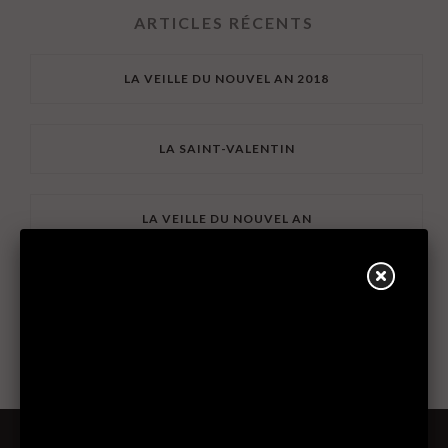
ARTICLES RÉCENTS
LA VEILLE DU NOUVEL AN 2018
LA SAINT-VALENTIN
LA VEILLE DU NOUVEL AN
NOUVEAU MENU BRASSERIE
th
6
EDITION
FIGHTING THE BATTLE TO END CHILD FOOD
INSECURITY
2-COURSE TABLE D'HÔTE MENU - $25