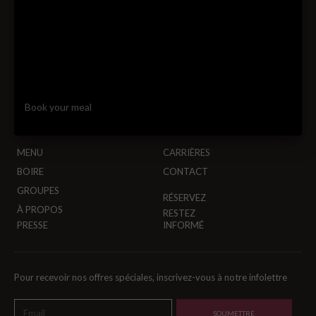
01.02.2018 – 02.28.2018
In support of...
Located in the heart of downtown Montreal, less than a one minute
walk from the Bell Centre and close to all the main hotels, Decca77
gives you the opportunity to experience two different cuisines and
ambiances; our fine dining area or our warm brasserie section.
Book your meal
MENU
CARRIÈRES
BOIRE
CONTACT
GROUPES
RÉSERVEZ
À PROPOS
RESTEZ
PRESSE
INFORMÉ
Pour recevoir nos offres spéciales, inscrivez-vous à notre infolettre