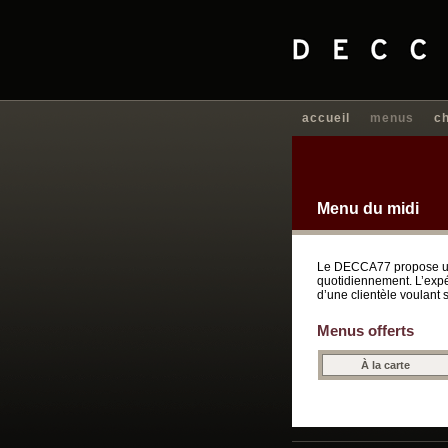
accueil
menus
c
Menu du midi
Le DECCA77 propose une c
quotidiennement. L’expé
d’une clientèle voulant s
Menus offerts
À la carte