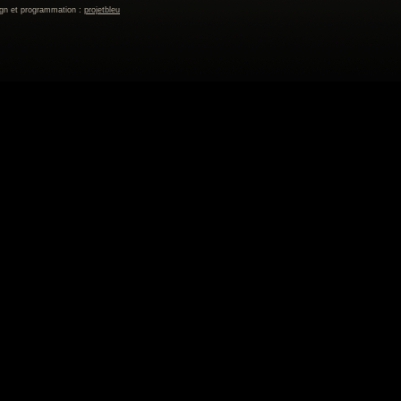
gn et programmation :
projetbleu