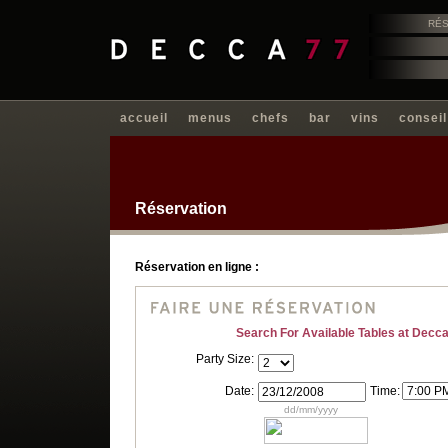
RÉS
accueil
menus
chefs
bar
vins
conseil
Réservation
Réservation en ligne :
Search For Available Tables at Decc
Party Size:
Date:
Time:
dd/mm/yyyy