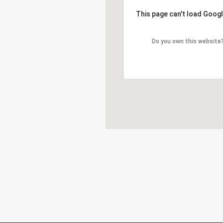
This page can't load Goog
This page can't load Goog
Do you own this website
Do you own this website