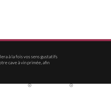
ra à la fois vos sens gustatifs
tre cave à vin primée, afin