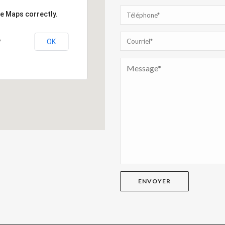
le Maps correctly.
le Maps correctly.
OK
OK
?
?